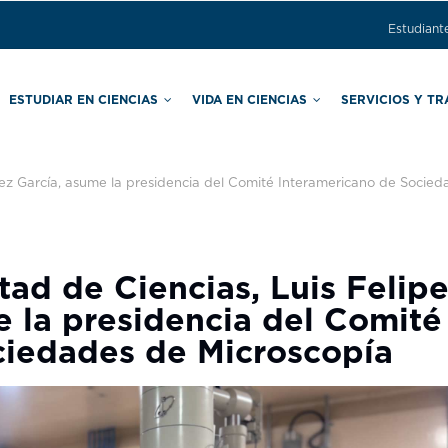
Estudiant
ESTUDIAR EN CIENCIAS
VIDA EN CIENCIAS
SERVICIOS Y T
ras
Comisión Local de Seguridad
Secretaría de Asuntos Estudiantiles
Secretaría de Apoyo Educativo
énez García, asume la presidencia del Comité Interamericano de Socie
ltad de Ciencias, Luis Felip
 la presidencia del Comité
ciedades de Microscopía