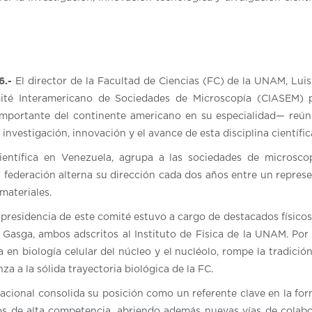
6.-
El director de la Facultad de Ciencias (FC) de la UNAM, Luis
mité Interamericano de Sociedades de Microscopía (CIASEM) p
mportante del continente americano en su especialidad— reún
nvestigación, innovación y el avance de esta disciplina científic
entífica en Venezuela, agrupa a las sociedades de microsco
 federación alterna su dirección cada dos años entre un repres
materiales.
 presidencia de este comité estuvo a cargo de destacados físico
asga, ambos adscritos al Instituto de Física de la UNAM. Por e
a en biología celular del núcleo y el nucléolo, rompe la tradición
za a la sólida trayectoria biológica de la FC.
nacional consolida su posición como un referente clave en la fo
os de alta competencia, abriendo además nuevas vías de colab