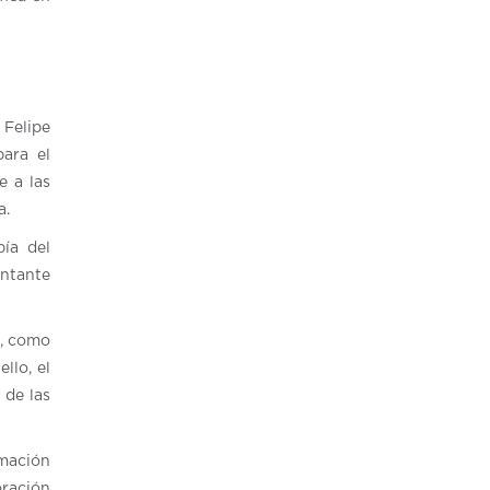
 Felipe
ara el
e a las
a.
pía del
entante
s, como
llo, el
 de las
rmación
oración