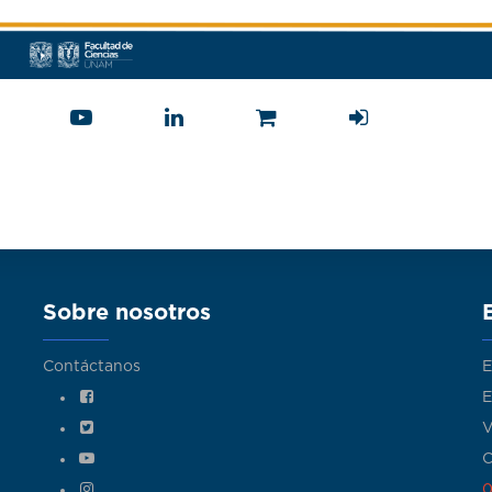
Sobre nosotros
Contáctanos
E
E
V
C
0