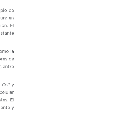
opio de
tura en
ión. El
nstante
como la
ores de
, entre
o
Cell
y
celular
tes. El
nente y