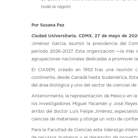
toda la región
Por Susana Paz
Ciudad Universitaria. CDMX. 27 de mayo de 202
Jiménez García, asumió la presidencia del Co
periodo 2026-2027. Esta organización —la más i
agrupaciones nacionales dedicadas a promover la i
El CIASEM, creado en 1992 tras una reunión ci
continente, desde Canadá hasta Sudamérica. Esta
del área biológica y uno del sector de ciencias de 
Anteriormente, la representación de México en la
los investigadores Miguel Yacamán y José Reyes G
arribo del doctor Luis Felipe Jiménez, especialist
ciencias de materiales y otorga un voto de confian
Para la Facultad de Ciencias este liderazgo inter
de recursos humanos y el desarrollo de proyect