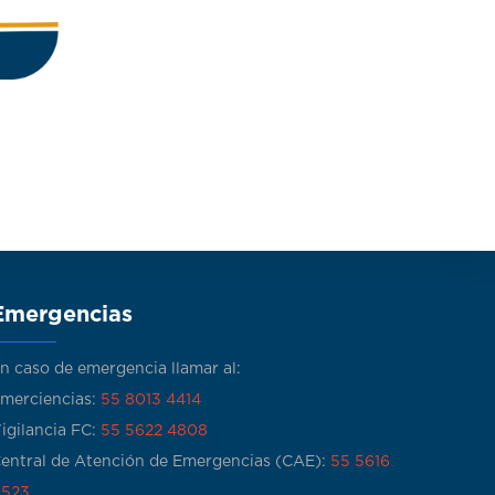
Emergencias
n caso de emergencia llamar al:
merciencias:
55 8013 4414
igilancia FC:
55 5622 4808
entral de Atención de Emergencias (CAE):
55 5616
523