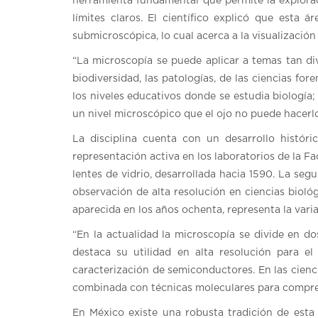
herramienta fundamental que permite la explora
límites claros. El científico explicó que esta
submicroscópica, lo cual acerca a la visualizació
“La microscopía se puede aplicar a temas tan div
biodiversidad, las patologías, de las ciencias fo
los niveles educativos donde se estudia biología;
un nivel microscópico que el ojo no puede hacerl
La disciplina cuenta con un desarrollo históri
representación activa en los laboratorios de la F
lentes de vidrio, desarrollada hacia 1590. La seg
observación de alta resolución en ciencias biológ
aparecida en los años ochenta, representa la varia
“En la actualidad la microscopía se divide en do
destaca su utilidad en alta resolución para el
caracterización de semiconductores. En las ciencia
combinada con técnicas moleculares para compren
En México existe una robusta tradición de esta