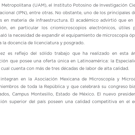
etropolitana (UAM), el Instituto Potosino de Investigación Cie
Nacional (IPN), entre otras. No obstante, uno de los principales d
s en materia de infraestructura. El académico advirtió que en 
n, en particular los criomicroscopios electrónicos, útiles 
aló la necesidad de expandir el equipamiento de microscopía óp
a la docencia de licenciatura y posgrado.
z es reflejo del sólido trabajo que ha realizado en esta á
ución que posee una oferta única en Latinoamérica: la Especial
 cual cuenta con más de tres décadas de labor de alta calidad.
e integran en la Asociación Mexicana de Microscopía y Microa
embros de toda la República y que celebrará su congreso bi
ados, Campus Montesillo, Estado de México. El nuevo preside
ión superior del país poseen una calidad competitiva en el 