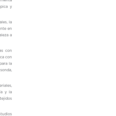
rimenta
ópica y
les, la
ante en
aleza a
las con
ica con
para la
 sonda,
riales,
ía y la
tejidos
studios