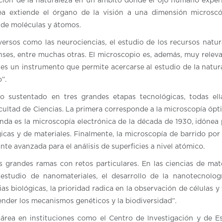
ción de la naturaleza en un ámbito donde el ojo humano expe
 área extiende el órgano de la visión a una dimensión microsc
n de moléculas y átomos.
ersos como las neurociencias, el estudio de los recursos natura
renses, entre muchas otras. El microscopio es, además, muy relev
 es un instrumento que permite acercarse al estudio de la natur
o”.
co sustentado en tres grandes etapas tecnológicas, todas el
acultad de Ciencias. La primera corresponde a la microscopía ópt
unda es la microscopía electrónica de la década de 1930, idónea 
icas y de materiales. Finalmente, la microscopía de barrido por
nte avanzada para el análisis de superficies a nivel atómico.
s grandes ramas con retos particulares. En las ciencias de mate
 estudio de nanomateriales, el desarrollo de la nanotecnolog
s biológicas, la prioridad radica en la observación de células y 
der los mecanismos genéticos y la biodiversidad”.
 área en instituciones como el Centro de Investigación y de E