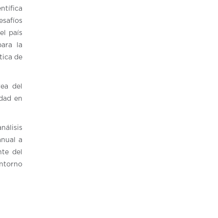
ntífica
esafíos
el país
para la
tica de
rea del
idad en
nálisis
anual a
nte del
entorno