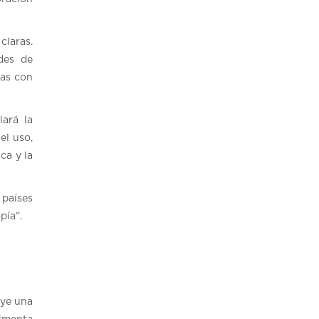
claras.
ades de
tas con
lará la
el uso,
ca y la
 países
pía”.
uye una