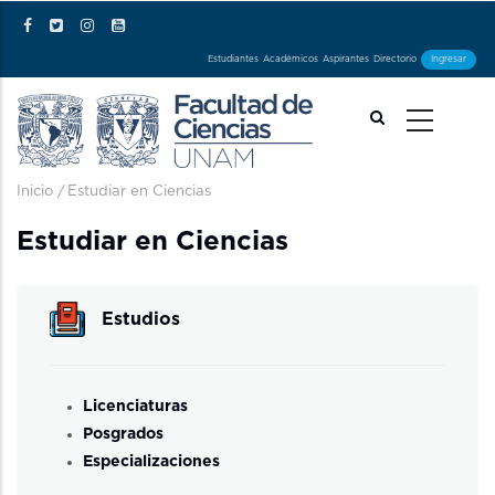
Pasar al contenido principal
Estudiantes
Académicos
Aspirantes
Directorio
Ingresar
Ruta de navegación
Inicio
/
Estudiar en Ciencias
Estudiar en Ciencias
Estudios
Licenciaturas
Posgrados
Especializaciones