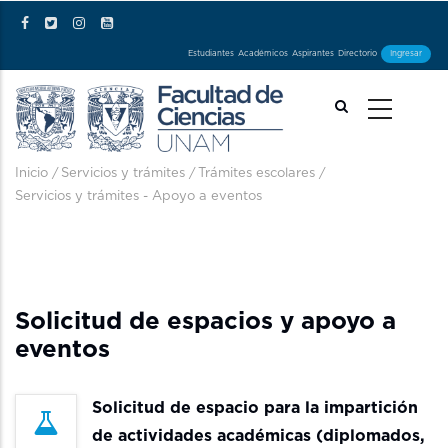
Pasar al contenido principal
Estudiantes
Académicos
Aspirantes
Directorio
Ingresar
Ruta de navegación
Inicio
/
Servicios y trámites
/
Trámites escolares
/
Servicios y trámites - Apoyo a eventos
Solicitud de espacios y apoyo a
eventos
Solicitud de espacio para la impartición
de actividades académicas (diplomados,