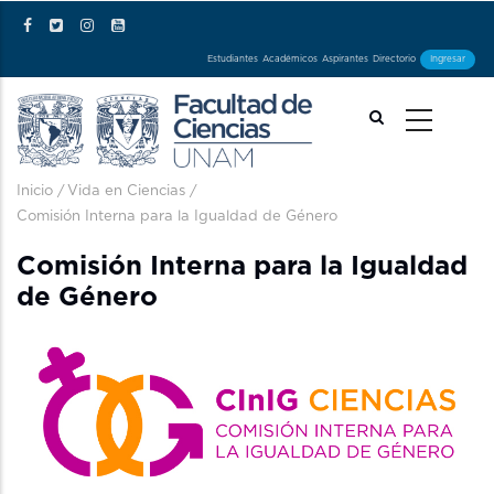
Pasar al contenido principal
Estudiantes
Académicos
Aspirantes
Directorio
Ingresar
Ruta de navegación
Inicio
/
Vida en Ciencias
/
Comisión Interna para la Igualdad de Género
Comisión Interna para la Igualdad
de Género