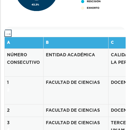
A
B
C
1
NÚMERO
ENTIDAD ACADÉMICA
CALIDAD
CONSECUTIVO
LA PER
1
FACULTAD DE CIENCIAS
DOCENT
2
3
2
FACULTAD DE CIENCIAS
DOCENT
3
FACULTAD DE CIENCIAS
TERCER
4