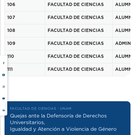
106
106
FACULTAD DE CIENCIAS
ALUMN
106
107
FACULTAD DE CIENCIAS
ALUMN
106
108
FACULTAD DE CIENCIAS
ALUMN
106
109
FACULTAD DE CIENCIAS
ADMINIS
106
110
FACULTAD DE CIENCIAS
ALUMN
106
111
FACULTAD DE CIENCIAS
ALUMN
FACULTAD DE CIENCIAS · UNAM
Quejas ante la Defensoría de Derechos
Universitarios,
Igualdad y Atención a Violencia de Género