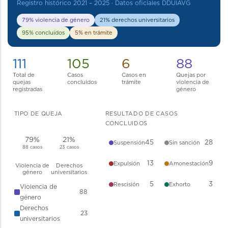
Registro histórico 2021 – 2025 · Datos oficiales DDUIAVG
79% violencia de género
21% derechos universitarios
95% concluidos
5% en trámite
111
105
6
88
Total de
Casos
Casos en
Quejas por
quejas
concluidos
trámite
violencia de
registradas
género
TIPO DE QUEJA
RESULTADO DE CASOS
CONCLUIDOS
79%
21%
45
28
Suspensión
Sin sanción
88 casos
23 casos
13
9
Expulsión
Amonestación
Violencia de
Derechos
género
universitarios
5
3
Rescisión
Exhorto
Violencia de
88
género
Derechos
23
universitarios