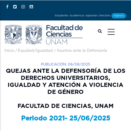
Pasar al contenido principal
Estudiantes
Académicos
Aspirantes
Directorio
Ingresar
Ruta de navegación
Inicio
/
Equidad/Igualdad
/
Asuntos ante la Defensoría
PUBLICACIÓN: 06/08/2025
QUEJAS ANTE LA DEFENSORÍA DE LOS
DERECHOS UNIVERSITARIOS,
IGUALDAD Y ATENCIÓN A VIOLENCIA
DE GÉNERO
FACULTAD DE CIENCIAS, UNAM
Periodo 2021- 25/06/2025