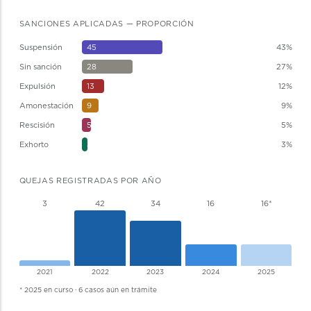
SANCIONES APLICADAS — PROPORCIÓN
Suspensión
45
43%
Sin sanción
28
27%
Expulsión
13
12%
Amonestación
9
9%
Rescisión
5
5%
Exhorto
3
3%
QUEJAS REGISTRADAS POR AÑO
3
42
34
16
16*
2021
2022
2023
2024
2025
* 2025 en curso · 6 casos aún en trámite