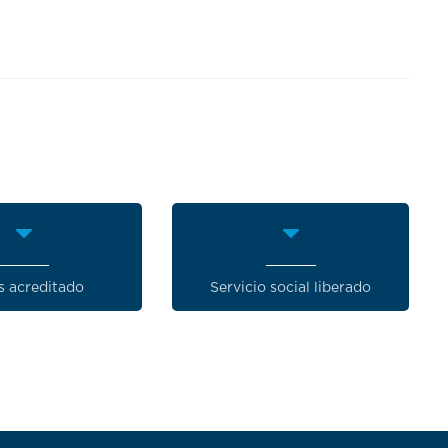
s acreditado
Servicio social liberado