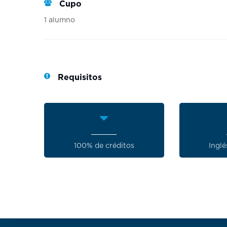
Cupo
1 alumno
Requisitos
100% de créditos
Inglé