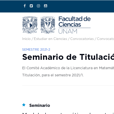
Pasar al contenido principal
Ruta de navegación
Inicio
/
Estudiar en Ciencias
/
Convocatorias
/
Convocato
Departamento de Matemáticas
Unidad de Enseñanza de Biología
Departamento de Ciencia Integrativa y Desarrollo Tecnológico
Manejo Sustentable de Zonas Coste
Seguridad y Protección Civil
SEMESTRE 2021-2
Seminario de Titulaci
El Comité Académico de la Licenciatura en Matemátic
Titulación, para el semestre 2021/1.
Seminario