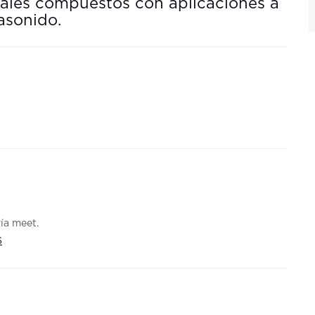
les compuestos con aplicaciones a
asonido.
vía meet.
6