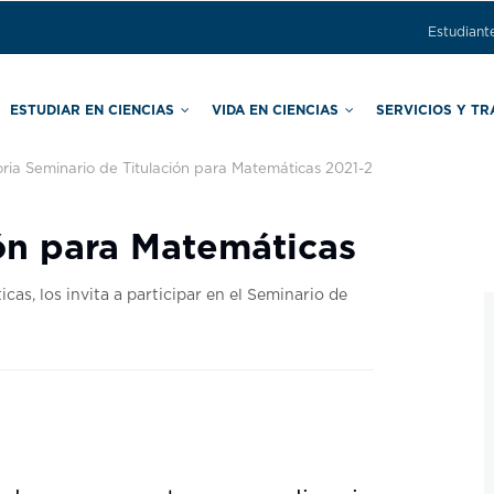
Estudiant
ESTUDIAR EN CIENCIAS
VIDA EN CIENCIAS
SERVICIOS Y T
ria Seminario de Titulación para Matemáticas 2021-2
ras
Comisión Local de Seguridad
Secretaría de Asuntos Estudiantiles
Secretaría de Apoyo Educativo
ón para Matemáticas
as, los invita a participar en el Seminario de