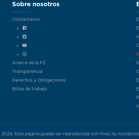
Sobre nosotros
Contáctanos
E
E
V
C
0
Acerca de la FC
S
Transparencia
C
Derechos y Obligaciones
E
Bolsa de trabajo
E
P
V
024. Esta página puede ser reproducida con fines no lucrativos,