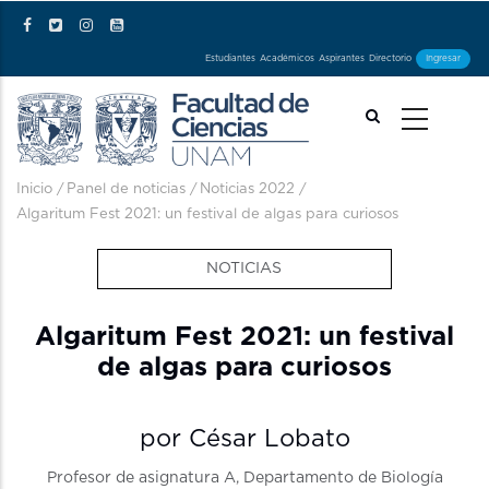
Pasar al contenido principal
Estudiantes
Académicos
Aspirantes
Directorio
Ingresar
Ruta de navegación
Inicio
/
Panel de noticias
/
Noticias 2022
/
Algaritum Fest 2021: un festival de algas para curiosos
NOTICIAS
Algaritum Fest 2021: un festival
de algas para curiosos
por César Lobato
Profesor de asignatura A, Departamento de Biología