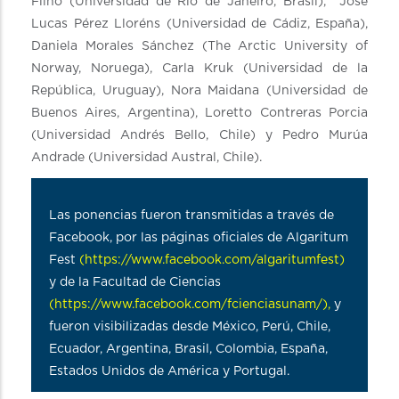
Filho (Universidad de Río de Janeiro, Brasil), José
Lucas Pérez Lloréns (Universidad de Cádiz, España),
Daniela Morales Sánchez (The Arctic University of
Norway, Noruega), Carla Kruk (Universidad de la
República, Uruguay), Nora Maidana (Universidad de
Buenos Aires, Argentina), Loretto Contreras Porcia
(Universidad Andrés Bello, Chile) y Pedro Murúa
Andrade (Universidad Austral, Chile).
Las ponencias fueron transmitidas a través de
Facebook, por las páginas oficiales de Algaritum
Fest
(
https://www.facebook.com/algaritumfest
)
y de la Facultad de Ciencias
(
https://www.facebook.com/fcienciasunam/
),
y
fueron visibilizadas desde México, Perú, Chile,
Ecuador, Argentina, Brasil, Colombia, España,
Estados Unidos de América y Portugal.