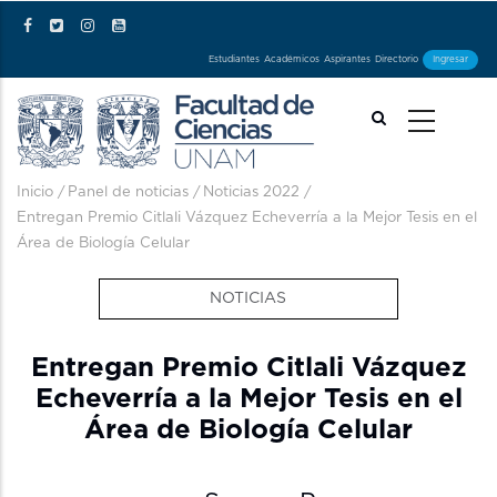
Pasar al contenido principal
Estudiantes
Académicos
Aspirantes
Directorio
Ingresar
Ruta de navegación
Inicio
/
Panel de noticias
/
Noticias 2022
/
Entregan Premio Citlali Vázquez Echeverría a la Mejor Tesis en el
Área de Biología Celular
NOTICIAS
Entregan Premio Citlali Vázquez
Echeverría a la Mejor Tesis en el
Área de Biología Celular