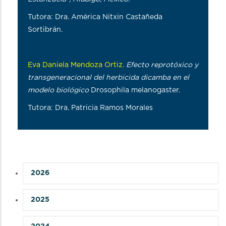
Tutora: Dra. América Nitxin Castañeda
Sortibrán.
Eva Daniela Mendoza Ortiz.
Efecto reprotóxico y
transgeneracional del herbicida dicamba en el
modelo biológico
Drosophila melanogaster.
Tutora: Dra. Patricia Ramos Morales
2026
2025