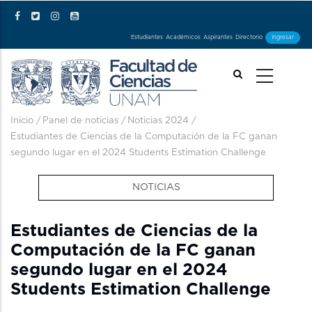
Pasar al contenido principal
Estudiantes
Académicos
Aspirantes
Directorio
Ingresar
Ruta de navegación
Inicio
/
Panel de noticias
/
Noticias 2024
/
Estudiantes de Ciencias de la Computación de la FC ganan
segundo lugar en el 2024 Students Estimation Challenge
NOTICIAS
Estudiantes de Ciencias de la
Computación de la FC ganan
segundo lugar en el 2024
Students Estimation Challenge