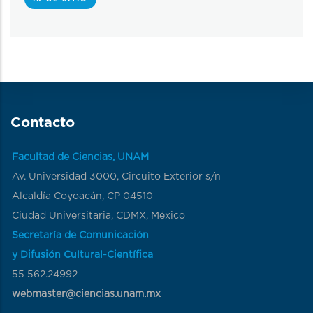
Contacto
Facultad de Ciencias, UNAM
Av. Universidad 3000, Circuito Exterior s/n
Alcaldía Coyoacán, CP 04510
Ciudad Universitaria, CDMX, México
Secretaría de Comunicación
y Difusión Cultural-Científica
55 562.24992
webmaster@ciencias.unam.mx