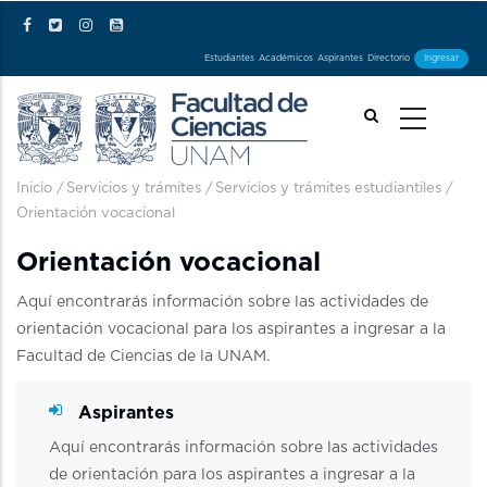
Pasar al contenido principal
Estudiantes
Académicos
Aspirantes
Directorio
Ingresar
Ruta de navegación
Inicio
/
Servicios y trámites
/
Servicios y trámites estudiantiles
/
Orientación vocacional
Orientación vocacional
Aquí encontrarás información sobre las actividades de
orientación vocacional para los aspirantes a ingresar a la
Facultad de Ciencias de la UNAM.
Aspirantes
Aquí encontrarás información sobre las actividades
de orientación para los aspirantes a ingresar a la