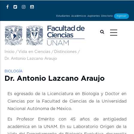
Pasar al contenido principal
Estudiantes
Académicos
Aspirantes
Directorio
Ingresar
Ruta de navegación
Inicio
/
Vida en Ciencias
/
Distinciones
/
Dr. Antonio Lazcano Araujo
BIOLOGÍA
Dr. Antonio Lazcano Araujo
Es egresado de la Licenciatura en Biología y Doctor en
Ciencias por la Facultad de Ciencias de la Universidad
Nacional Autónoma de México.
Es Profesor Emérito con 45 años de antigüedad
académica en la UNAM. En su Laboratorio Origen de la