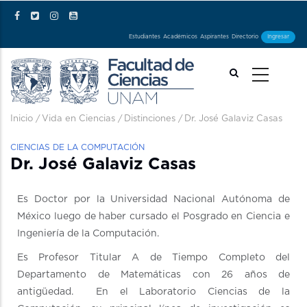
Pasar al contenido principal
Estudiantes
Académicos
Aspirantes
Directorio
Ingresar
Ruta de navegación
Inicio
/
Vida en Ciencias
/
Distinciones
/
Dr. José Galaviz Casas
CIENCIAS DE LA COMPUTACIÓN
Dr. José Galaviz Casas
Es Doctor por la Universidad Nacional Autónoma de
México luego de haber cursado el Posgrado en Ciencia e
Ingeniería de la Computación.
Es Profesor Titular A de Tiempo Completo del
Departamento de Matemáticas con 26 años de
antigüedad. En el Laboratorio Ciencias de la