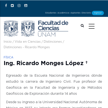
Pasar al contenido principal
Estudiantes
Académicos
Aspirantes
Directorio
Ingresar
Ruta de navegación
Inicio
/
Vida en Ciencias
/
Distinciones
/
Distinciones - Ricardo Monges
FÍSICA
Ing. Ricardo Monges López †
Egresado de la Escuela Nacional de Ingenieros dónde
estudió la carrera de Ingeniero Civil. Fue profesor de
Geofísica en la Facultad de Ingeniería y de Métodos
Geofísicos de Exploración durante 14 años
Desde su ingreso a la Universidad Nacional Autónoma de