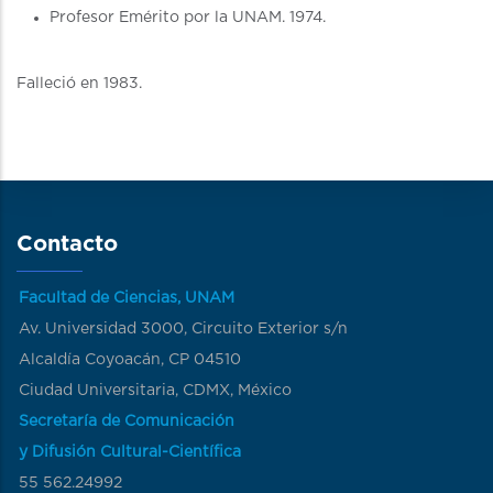
Profesor Emérito por la UNAM. 1974.
Falleció en 1983.
Contacto
Facultad de Ciencias, UNAM
Av. Universidad 3000, Circuito Exterior s/n
Alcaldía Coyoacán, CP 04510
Ciudad Universitaria, CDMX, México
Secretaría de Comunicación
y Difusión Cultural-Científica
55 562.24992